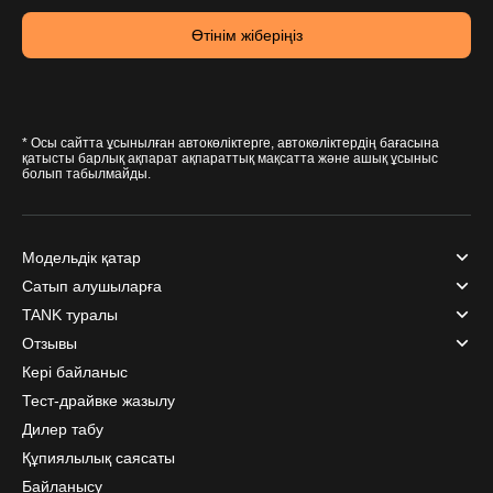
Өтінім жіберіңіз
* Осы сайтта ұсынылған автокөліктерге, автокөліктердің бағасына
қатысты барлық ақпарат ақпараттық мақсатта және ашық ұсыныс
болып табылмайды.
Модельдік қатар
Сатып алушыларға
TANK туралы
Отзывы
Кері байланыс
Тест-драйвке жазылу
Дилер табу
Құпиялылық саясаты
Байланысу