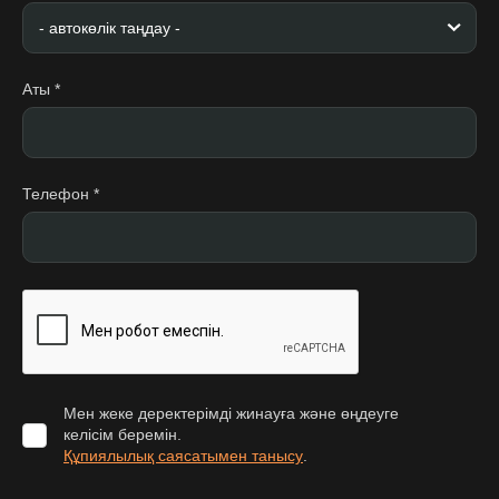
Аты
*
Телефон
*
Байланысу
RU
|
KZ
Телефон:
туралы
Акциялар
Отзывы
+7 (700)
Мен жеке деректерімді жинауға және өңдеуге
836 90 81
келісім беремін.
Құпиялылық саясатымен танысу
.