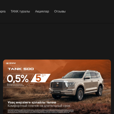
арға
TANK туралы
Акциялар
Отзывы