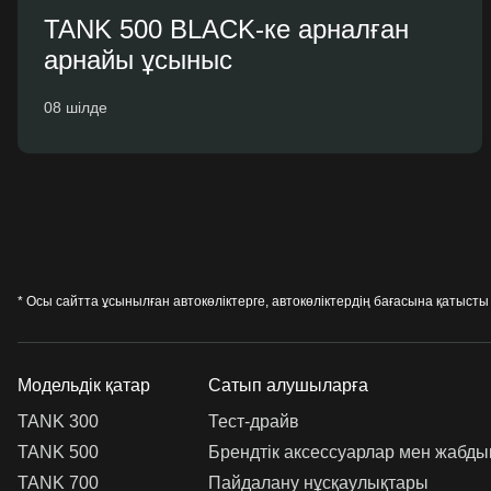
TANK 500 BLACK-ке арналған
арнайы ұсыныс
08 шілде
* Осы сайтта ұсынылған автокөліктерге, автокөліктердің бағасына қатыс
Модельдік қатар
Сатып алушыларға
TANK 300
Тест-драйв
TANK 500
Брендтік аксессуарлар мен жабды
TANK 700
Пайдалану нұсқаулықтары