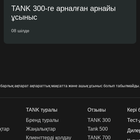
TANK 300-ге арналған арнайы
ұсыныс
08 шілде
ты барлық ақпарат ақпараттық мақсатта және ашық ұсыныс болып табылмайды.
TANK туралы
Отзывы
Кері
Бренд туралы
TANK 300
Тест
қтар
Жаңалықтар
Tank 500
Диле
Клиенттерді қолдау
TANK 700