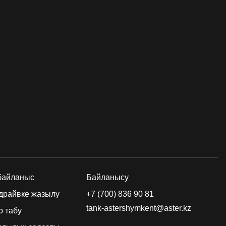
 байланыс
Байланысу
-драйвке жазылу
+7 (700) 836 90 81
tank-astershymkent@aster.kz
р табу