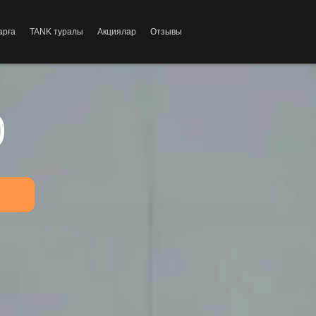
арға
TANK туралы
Акциялар
Отзывы
0